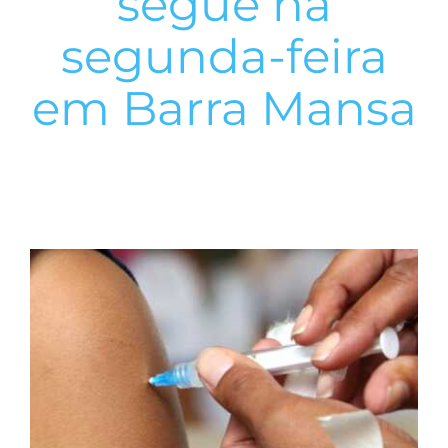
segue na
segunda-feira
em Barra Mansa
View
Larger
Image