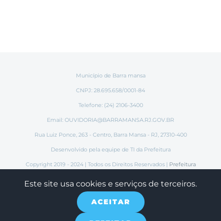
Município de Barra mansa
CNPJ: 28.695.658/0001-84
Telefone: (24) 2106-3400
Email:
OUVIDORIA@BARRAMANSA.RJ.GOV.BR
Rua Luiz Ponce, 263 - Centro, Barra Mansa - RJ, 27310-400
Desenvolvido pela equipe de TI da Prefeitura
Copyright 2019 - 2024 | Todos os Direitos Reservados |
Prefeitura
Municipal de Barra Mansa
Este site usa cookies e serviços de terceiros.
ACEITAR
Instagram
Tiktok
Facebook