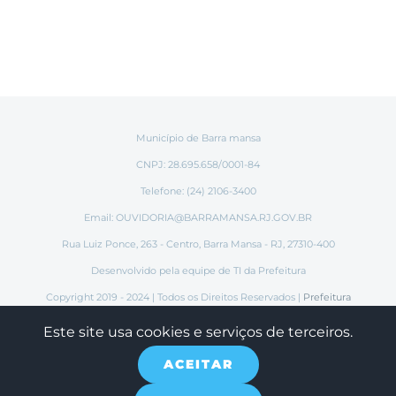
Município de Barra mansa
CNPJ: 28.695.658/0001-84
Telefone: (24) 2106-3400
Email:
OUVIDORIA@BARRAMANSA.RJ.GOV.BR
Rua Luiz Ponce, 263 - Centro, Barra Mansa - RJ, 27310-400
Desenvolvido pela equipe de TI da Prefeitura
Copyright 2019 - 2024 | Todos os Direitos Reservados |
Prefeitura
Municipal de Barra Mansa
Este site usa cookies e serviços de terceiros.
ACEITAR
Instagram
Tiktok
Facebook