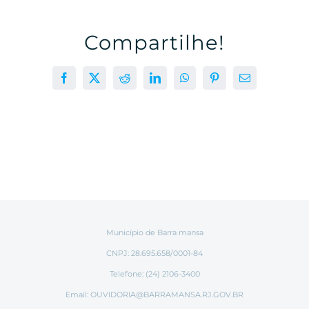
Compartilhe!
Facebook
X
Reddit
LinkedIn
WhatsApp
Pinterest
E-
mail
Município de Barra mansa
CNPJ: 28.695.658/0001-84
Telefone: (24) 2106-3400
Email:
OUVIDORIA@BARRAMANSA.RJ.GOV.BR