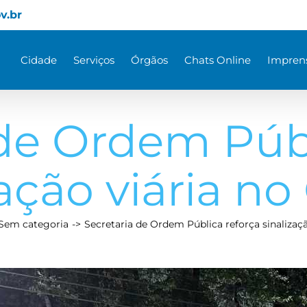
v.br
Cidade
Serviços
Órgãos
Chats Online
Impren
 de Ordem Públ
zação viária no
Sem categoria
Secretaria de Ordem Pública reforça sinalizaçã