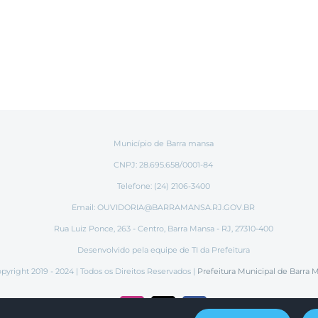
Município de Barra mansa
CNPJ: 28.695.658/0001-84
Telefone: (24) 2106-3400
Email:
OUVIDORIA@BARRAMANSA.RJ.GOV.BR
Rua Luiz Ponce, 263 - Centro, Barra Mansa - RJ, 27310-400
Desenvolvido pela equipe de TI da Prefeitura
pyright 2019 - 2024 | Todos os Direitos Reservados |
Prefeitura Municipal de Barra 
Instagram
Tiktok
Facebook