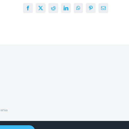
Facebook
X
Reddit
LinkedIn
WhatsApp
Pinterest
E-
mail
Mansa