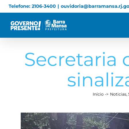
Skip
Telefone: 2106-3400
|
ouvidoria@barramansa.rj.go
to
content
Secretaria
sinali
Início
Noticias
View
Larger