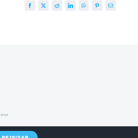
Facebook
X
Reddit
LinkedIn
WhatsApp
Pinterest
E-
mail
Mansa
REJEITAR