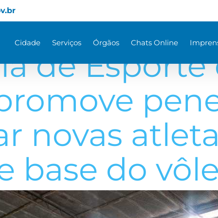
v.br
Cidade
Serviços
Órgãos
Chats Online
Impren
ia de Esporte
promove penei
ar novas atleta
e base do vôle
e de Barra Mansa promove peneira para selecionar novas atletas 