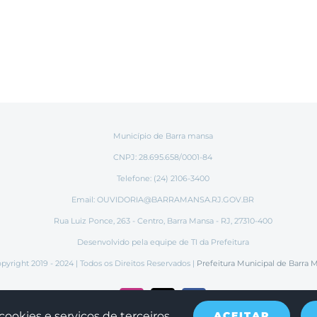
Município de Barra mansa
CNPJ: 28.695.658/0001-84
Telefone: (24) 2106-3400
Email:
OUVIDORIA@BARRAMANSA.RJ.GOV.BR
Rua Luiz Ponce, 263 - Centro, Barra Mansa - RJ, 27310-400
Desenvolvido pela equipe de TI da Prefeitura
pyright 2019 - 2024 | Todos os Direitos Reservados |
Prefeitura Municipal de Barra 
Instagram
Tiktok
Facebook
cookies e serviços de terceiros.
ACEITAR