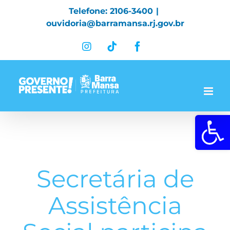
Skip
Telefone: 2106-3400
|
to
ouvidoria@barramansa.rj.gov.br
content
Instagram
Tiktok
Facebook
Abrir a 
Secretária de
Assistência