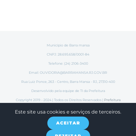
Município de Barra mansa
CNPJ: 28.695.658/0001-84
Telefone: (24) 2106-3400
Email:
OUVIDORIA@BARRAMANSA.RJ.GOV.BR
Rua Luiz Ponce, 263 - Centro, Barra Mansa - RJ, 27310-400
Desenvolvido pela equipe de TI da Prefeitura
Copyright 2019 - 2024 | Todos os Direitos Reservados |
Prefeitura
Municipal de Barra Mansa
Este site usa cookies e serviços de terceiros.
ACEITAR
Instagram
Tiktok
Facebook