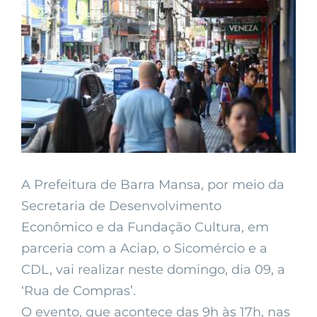
Larger
Image
A Prefeitura de Barra Mansa, por meio da
Secretaria de Desenvolvimento
Econômico e da Fundação Cultura, em
parceria com a Aciap, o Sicomércio e a
CDL, vai realizar neste domingo, dia 09, a
‘Rua de Compras’.
O evento, que acontece das 9h às 17h, nas