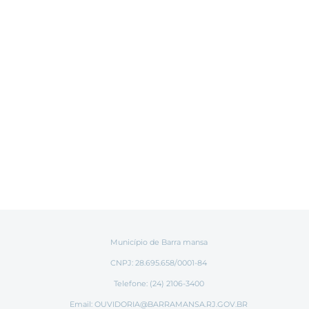
Município de Barra mansa
CNPJ: 28.695.658/0001-84
Telefone: (24) 2106-3400
Email:
OUVIDORIA@BARRAMANSA.RJ.GOV.BR