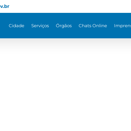
v.br
Cidade
Serviços
Órgãos
Chats Online
Impren