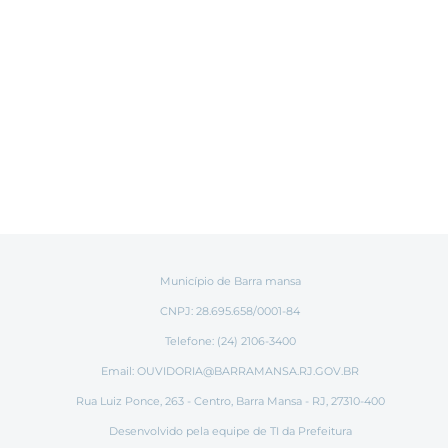
Município de Barra mansa
CNPJ: 28.695.658/0001-84
Telefone: (24) 2106-3400
Email:
OUVIDORIA@BARRAMANSA.RJ.GOV.BR
Rua Luiz Ponce, 263 - Centro, Barra Mansa - RJ, 27310-400
Desenvolvido pela equipe de TI da Prefeitura