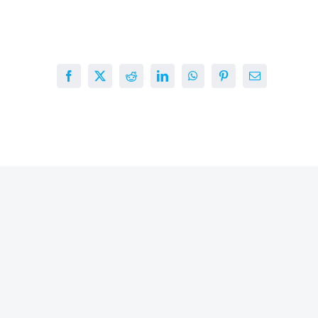
Facebook
X
Reddit
LinkedIn
WhatsApp
Pinterest
E-
mail