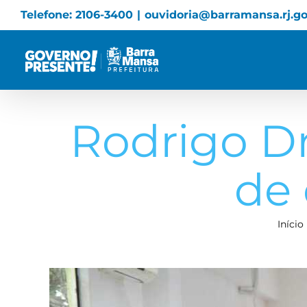
Skip
Telefone: 2106-3400
|
ouvidoria@barramansa.rj.go
to
content
Rodrigo D
de 
Início
View
Larger