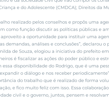
tivo e da sociedade civil que irão compor os cons
 Criança e do Adolescente (CMDCA); Direitos da M
balho realizado pelos conselhos e propôs uma age
êm como função discutir as políticas públicas e a
aproveito a oportunidade para instituir uma age
as demandas, análises e conclusões”, declarou o p
ilda de Souza, elogiou a iniciativa do prefeito 
iros é fiscalizar as ações do poder público e estr
om essa disponibilidade do Rodrigo, que é uma pe
expandir o diálogo e nos receber periodicamente”,
rtância do trabalho que é realizado de forma volu
ção, e fico muito feliz com isso. Essa colaboração
dade civil e o governo, juntos, pensem e resolvam