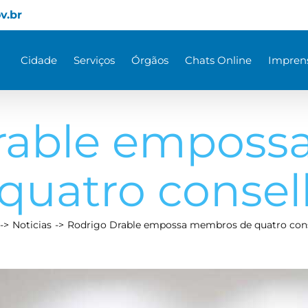
v.br
Cidade
Serviços
Órgãos
Chats Online
Impren
rable empos
quatro conse
Noticias
Rodrigo Drable empossa membros de quatro con