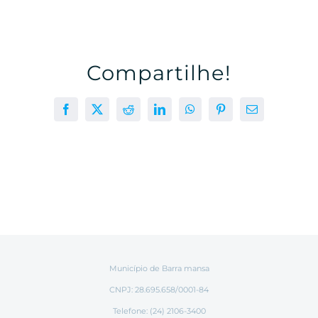
Compartilhe!
Facebook
X
Reddit
LinkedIn
WhatsApp
Pinterest
E-
mail
Município de Barra mansa
CNPJ: 28.695.658/0001-84
Telefone: (24) 2106-3400