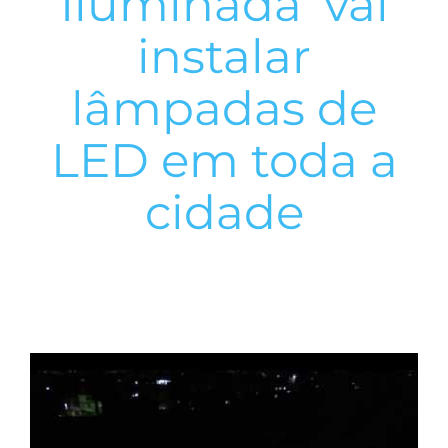
Iluminada’ vai
instalar
lâmpadas de
LED em toda a
cidade
View
Larger
Image