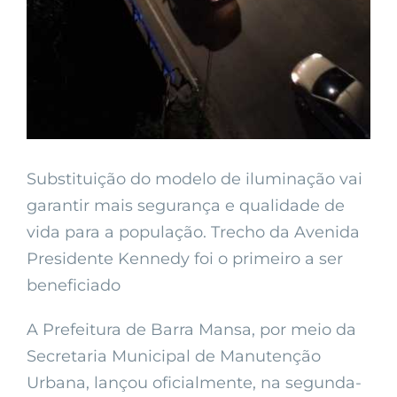
Substituição do modelo de iluminação vai
garantir mais segurança e qualidade de
vida para a população. Trecho da Avenida
Presidente Kennedy foi o primeiro a ser
beneficiado
A Prefeitura de Barra Mansa, por meio da
Secretaria Municipal de Manutenção
Urbana, lançou oficialmente, na segunda-