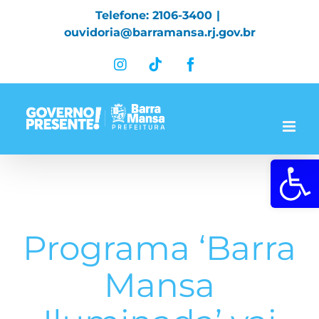
Skip
Telefone: 2106-3400
|
to
ouvidoria@barramansa.rj.gov.br
content
Instagram
Tiktok
Facebook
Abrir a 
Programa ‘Barra
Mansa