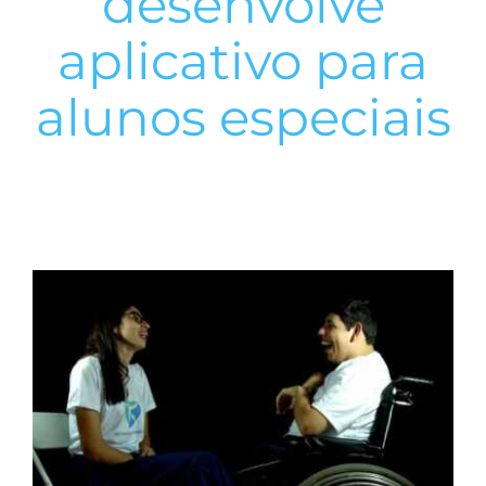
desenvolve
aplicativo para
alunos especiais
View
Larger
Image