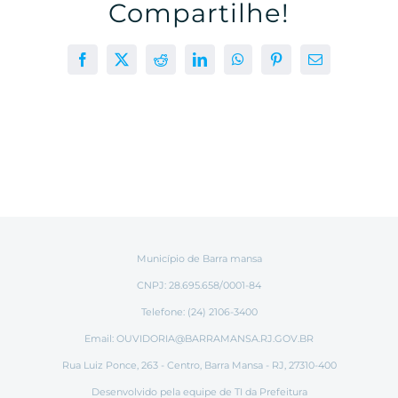
Compartilhe!
Facebook
X
Reddit
LinkedIn
WhatsApp
Pinterest
E-
mail
Município de Barra mansa
CNPJ: 28.695.658/0001-84
Telefone: (24) 2106-3400
Email:
OUVIDORIA@BARRAMANSA.RJ.GOV.BR
Rua Luiz Ponce, 263 - Centro, Barra Mansa - RJ, 27310-400
Desenvolvido pela equipe de TI da Prefeitura