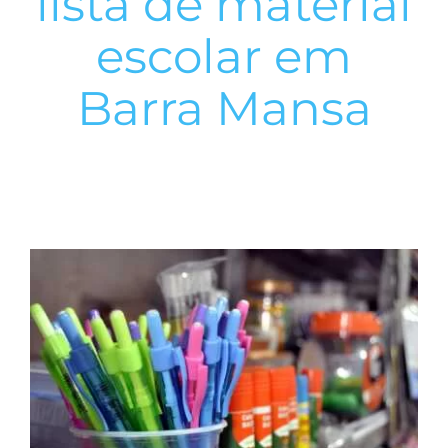
lista de material
escolar em
Barra Mansa
View
Larger
Image