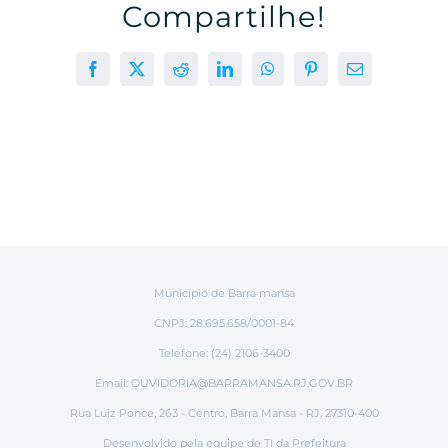
Compartilhe!
Facebook
X
Reddit
LinkedIn
WhatsApp
Pinterest
E-
mail
Município de Barra mansa
CNPJ: 28.695.658/0001-84
Telefone: (24) 2106-3400
Email:
OUVIDORIA@BARRAMANSA.RJ.GOV.BR
Rua Luiz Ponce, 263 - Centro, Barra Mansa - RJ, 27310-400
Desenvolvido pela equipe de TI da Prefeitura