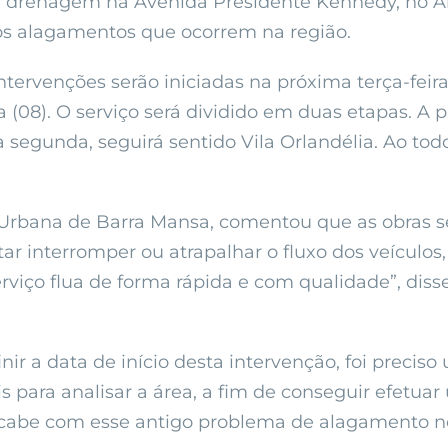
e drenagem na Avenida Presidente Kennedy, no A
 os alagamentos que ocorrem na região.
ntervenções serão iniciadas na próxima terça-feira
ira (08). O serviço será dividido em duas etapas. A
 segunda, seguirá sentido Vila Orlandélia. Ao tod
rbana de Barra Mansa, comentou que as obras ser
tar interromper ou atrapalhar o fluxo dos veícul
viço flua de forma rápida e com qualidade”, diss
inir a data de início desta intervenção, foi prec
s para analisar a área, a fim de conseguir efetua
 acabe com esse antigo problema de alagamento 