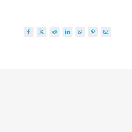
Facebook
X
Reddit
LinkedIn
WhatsApp
Pinterest
E-
mail