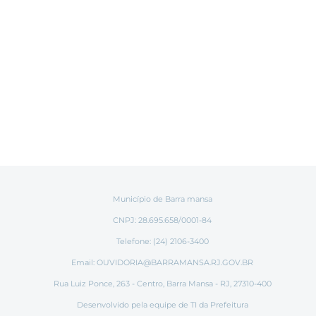
Município de Barra mansa
CNPJ: 28.695.658/0001-84
Telefone: (24) 2106-3400
Email:
OUVIDORIA@BARRAMANSA.RJ.GOV.BR
Rua Luiz Ponce, 263 - Centro, Barra Mansa - RJ, 27310-400
Desenvolvido pela equipe de TI da Prefeitura