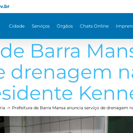
v.br
Cidade
Serviços
Órgãos
Chats Online
Impren
a de Barra Man
de drenagem n
esidente Kenn
ria
Prefeitura de Barra Mansa anuncia serviço de drenagem 