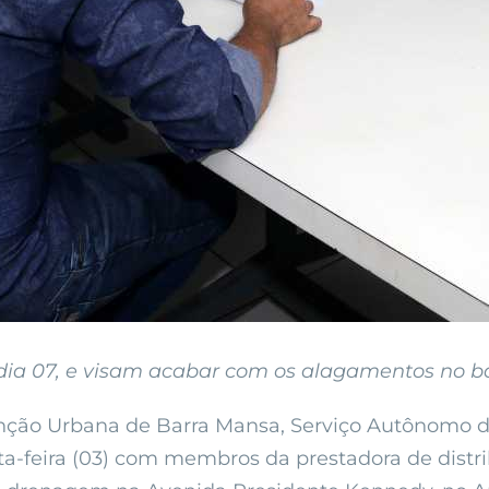
dia 07, e visam acabar com os alagamentos no b
nção Urbana de Barra Mansa, Serviço Autônomo d
a-feira (03) com membros da prestadora de distrib