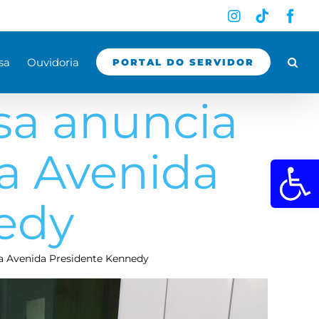
Instagram
Tiktok
Fac
sa
Ouvidoria
PORTAL DO SERVIDOR
sa anuncia
a Avenida
Abrir a 
edy
na Avenida Presidente Kennedy