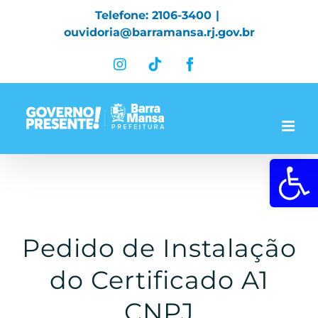
Skip
Telefone: 2106-3400
|
to
ouvidoria@barramansa.rj.gov.br
content
Instagram
Tiktok
Facebook
Abrir a 
Pedido de Instalação
do Certificado A1
CNPJ