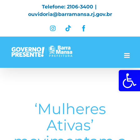
Skip
Telefone: 2106-3400
|
to
ouvidoria@barramansa.rj.gov.br
content
Instagram
Tiktok
Facebook
Abrir a 
‘Mulheres
Ativas’