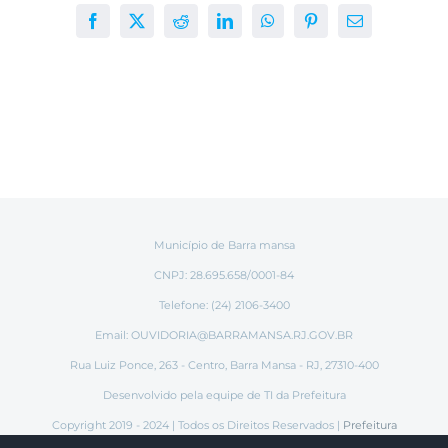
Facebook
X
Reddit
LinkedIn
WhatsApp
Pinterest
E-
mail
Município de Barra mansa
CNPJ: 28.695.658/0001-84
Telefone: (24) 2106-3400
Email:
OUVIDORIA@BARRAMANSA.RJ.GOV.BR
Rua Luiz Ponce, 263 - Centro, Barra Mansa - RJ, 27310-400
Desenvolvido pela equipe de TI da Prefeitura
Copyright 2019 - 2024 | Todos os Direitos Reservados |
Prefeitura