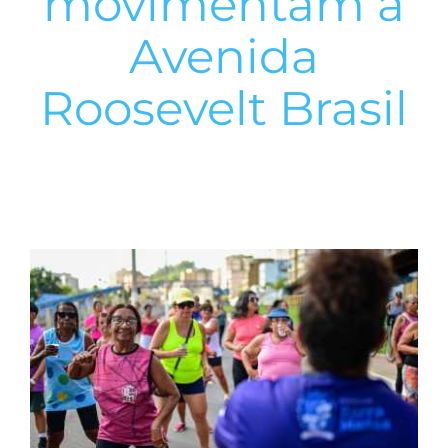
movimentam a
Avenida
Roosevelt Brasil
View
Larger
Image