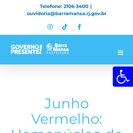
Skip
Telefone: 2106-3400
|
to
ouvidoria@barramansa.rj.gov.br
content
Instagram
Tiktok
Facebook
Abrir a 
Junho
Vermelho: