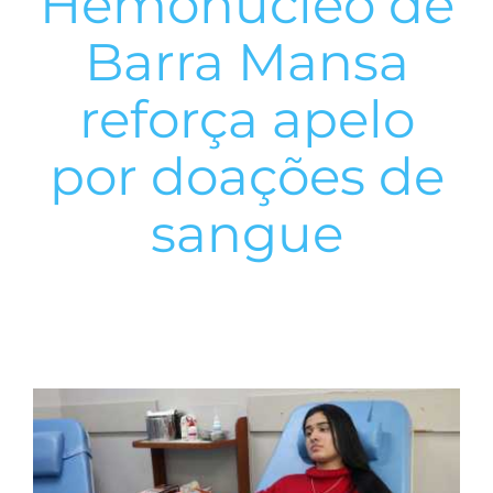
Hemonúcleo de
Barra Mansa
reforça apelo
por doações de
sangue
View
Larger
Image