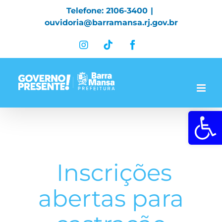
Skip
Telefone: 2106-3400
|
to
ouvidoria@barramansa.rj.gov.br
content
Instagram
Tiktok
Facebook
Abrir a 
Inscrições
abertas para