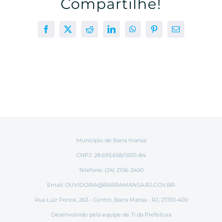
Compartilhe!
Facebook
X
Reddit
LinkedIn
WhatsApp
Pinterest
E-
mail
Município de Barra mansa
CNPJ: 28.695.658/0001-84
Telefone: (24) 2106-3400
Email:
OUVIDORIA@BARRAMANSA.RJ.GOV.BR
Rua Luiz Ponce, 263 - Centro, Barra Mansa - RJ, 27310-400
Desenvolvido pela equipe de TI da Prefeitura