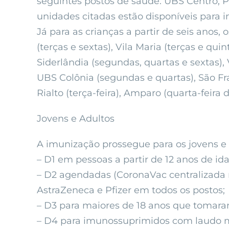
seguintes postos de saúde: UBS Centro, Pa
unidades citadas estão disponíveis para i
Já para as crianças a partir de seis anos
(terças e sextas), Vila Maria (terças e quin
Siderlândia (segundas, quartas e sextas), V
UBS Colônia (segundas e quartas), São Franc
Rialto (terça-feira), Amparo (quarta-feira 
Jovens e Adultos
A imunização prossegue para os jovens e 
– D1 em pessoas a partir de 12 anos de id
– D2 agendadas (CoronaVac centralizada 
AstraZeneca e Pfizer em todos os postos;
– D3 para maiores de 18 anos que tomaram
– D4 para imunossuprimidos com laudo mé