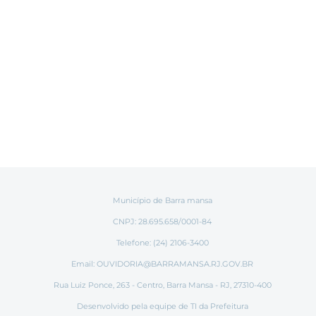
Município de Barra mansa
CNPJ: 28.695.658/0001-84
Telefone: (24) 2106-3400
Email:
OUVIDORIA@BARRAMANSA.RJ.GOV.BR
Rua Luiz Ponce, 263 - Centro, Barra Mansa - RJ, 27310-400
Desenvolvido pela equipe de TI da Prefeitura