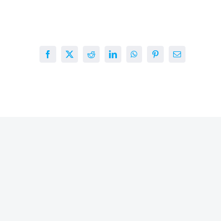
Facebook
X
Reddit
LinkedIn
WhatsApp
Pinterest
E-
mail