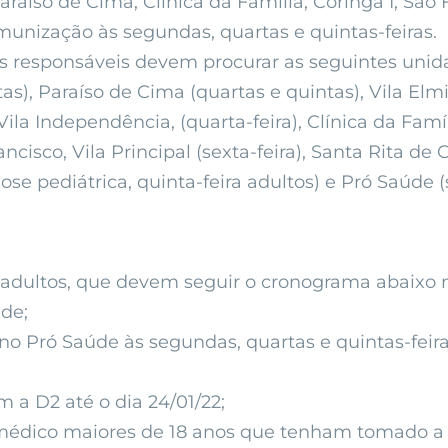
raíso de Cima, Clínica da Família, Coringa I, São 
munização às segundas, quartas e quintas-feiras.
, os responsáveis devem procurar as seguintes unid
tas), Paraíso de Cima (quartas e quintas), Vila Elmi
ila Independência, (quarta-feira), Clínica da Famíl
isco, Vila Principal (sexta-feira), Santa Rita de Cás
dose pediátrica, quinta-feira adultos) e Pró Saúde 
adultos, que devem seguir o cronograma abaixo nes
ade;
no Pró Saúde às segundas, quartas e quintas-feir
 a D2 até o dia 24/01/22;
dico maiores de 18 anos que tenham tomado a D3 