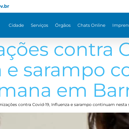
v.br
Cidade
Serviços
Órgãos
Chats Online
Impren
ções contra C
a e sarampo 
emana em Bar
nizações contra Covid-19, Influenza e sarampo continuam nest