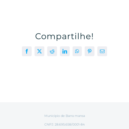
Compartilhe!
Facebook
X
Reddit
LinkedIn
WhatsApp
Pinterest
E-
mail
Município de Barra mansa
CNPJ: 28.695.658/0001-84