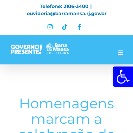
Skip
Telefone: 2106-3400
|
to
ouvidoria@barramansa.rj.gov.br
content
Instagram
Tiktok
Facebook
Abrir a 
Homenagens
marcam a