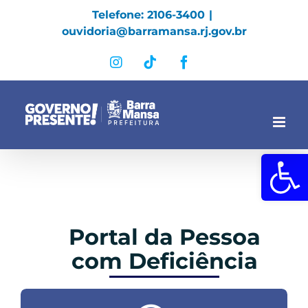
Skip
Telefone: 2106-3400
|
to
ouvidoria@barramansa.rj.gov.br
content
Instagram
Tiktok
Facebook
Abrir a 
Portal da Pessoa
com Deficiência