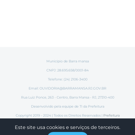
mail
Município de Barra mansa
CNPJ: 28.695.658/0001-84
Telefone: (24) 2106-3400
Email:
OUVIDORIA@BARRAMANSA.RJ.GOV.BR
Rua Luiz Ponce, 263 - Centro, Barra Mansa - RJ, 27310-400
Desenvolvido pela equipe de TI da Prefeitura
Copyright 2019 - 2024 | Todos os Direitos Reservados |
Prefeitura
Municipal de Barra Mansa
Este site usa cookies e serviços de terceiros.