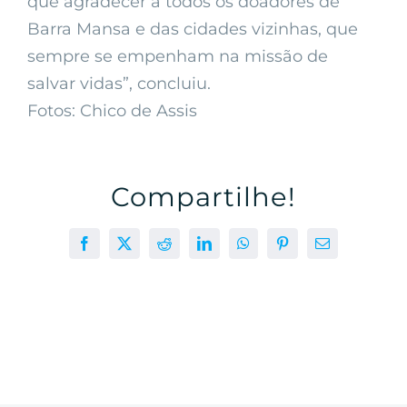
que agradecer a todos os doadores de
Barra Mansa e das cidades vizinhas, que
sempre se empenham na missão de
salvar vidas”, concluiu.
Fotos: Chico de Assis
Compartilhe!
Facebook
X
Reddit
LinkedIn
WhatsApp
Pinterest
E-
mail