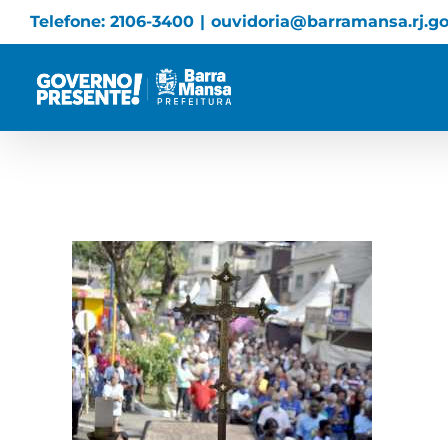
Skip
Telefone: 2106-3400
|
ouvidoria@barramansa.rj.go
to
content