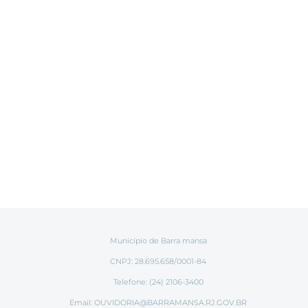
Município de Barra mansa
CNPJ: 28.695.658/0001-84
Telefone: (24) 2106-3400
Email:
OUVIDORIA@BARRAMANSA.RJ.GOV.BR