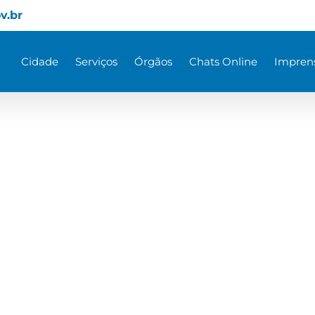
v.br
Cidade
Serviços
Órgãos
Chats Online
Impren