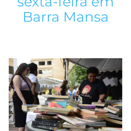
sexta-feira em
Barra Mansa
View
Larger
Image