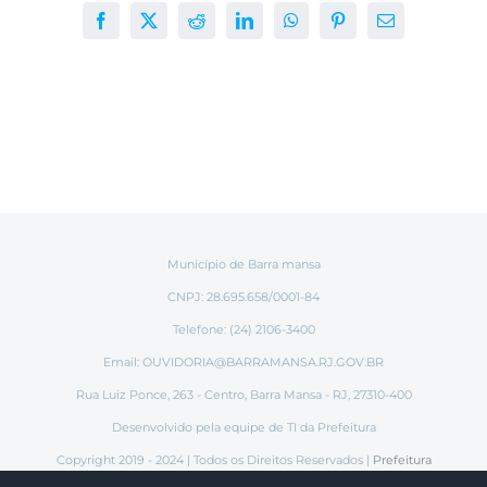
Facebook
X
Reddit
LinkedIn
WhatsApp
Pinterest
E-
mail
Município de Barra mansa
CNPJ: 28.695.658/0001-84
Telefone: (24) 2106-3400
Email:
OUVIDORIA@BARRAMANSA.RJ.GOV.BR
Rua Luiz Ponce, 263 - Centro, Barra Mansa - RJ, 27310-400
Desenvolvido pela equipe de TI da Prefeitura
Copyright 2019 - 2024 | Todos os Direitos Reservados |
Prefeitura