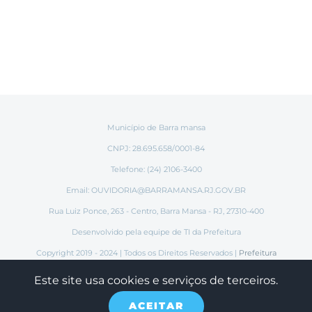
Município de Barra mansa
CNPJ: 28.695.658/0001-84
Telefone: (24) 2106-3400
Email:
OUVIDORIA@BARRAMANSA.RJ.GOV.BR
Rua Luiz Ponce, 263 - Centro, Barra Mansa - RJ, 27310-400
Desenvolvido pela equipe de TI da Prefeitura
Copyright 2019 - 2024 | Todos os Direitos Reservados |
Prefeitura
Municipal de Barra Mansa
Este site usa cookies e serviços de terceiros.
ACEITAR