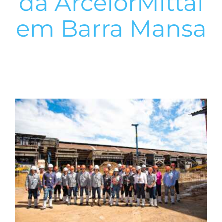
da ArcelorMittal
em Barra Mansa
View
Larger
Image