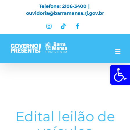
Skip
Telefone: 2106-3400
|
to
ouvidoria@barramansa.rj.gov.br
content
Instagram
Tiktok
Facebook
Abrir a 
Edital leilão de