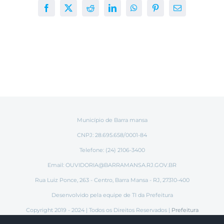
Facebook
X
Reddit
LinkedIn
WhatsApp
Pinterest
E-
mail
Município de Barra mansa
CNPJ: 28.695.658/0001-84
Telefone: (24) 2106-3400
Email:
OUVIDORIA@BARRAMANSA.RJ.GOV.BR
Rua Luiz Ponce, 263 - Centro, Barra Mansa - RJ, 27310-400
Desenvolvido pela equipe de TI da Prefeitura
Copyright 2019 - 2024 | Todos os Direitos Reservados |
Prefeitura