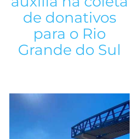
auxilia na coleta
de donativos
para o Rio
Grande do Sul
View
Larger
Image