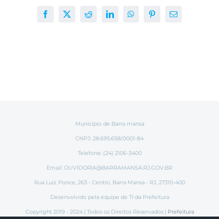
Facebook
X
Reddit
LinkedIn
WhatsApp
Pinterest
E-
mail
Município de Barra mansa
CNPJ: 28.695.658/0001-84
Telefone: (24) 2106-3400
Email:
OUVIDORIA@BARRAMANSA.RJ.GOV.BR
Rua Luiz Ponce, 263 - Centro, Barra Mansa - RJ, 27310-400
Desenvolvido pela equipe de TI da Prefeitura
Copyright 2019 - 2024 | Todos os Direitos Reservados |
Prefeitura