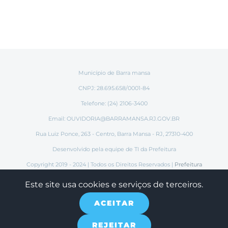
Município de Barra mansa
CNPJ: 28.695.658/0001-84
Telefone: (24) 2106-3400
Email:
OUVIDORIA@BARRAMANSA.RJ.GOV.BR
Rua Luiz Ponce, 263 - Centro, Barra Mansa - RJ, 27310-400
Desenvolvido pela equipe de TI da Prefeitura
Copyright 2019 - 2024 | Todos os Direitos Reservados |
Prefeitura
Municipal de Barra Mansa
Este site usa cookies e serviços de terceiros.
ACEITAR
Instagram
Tiktok
Facebook
REJEITAR