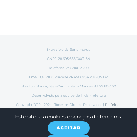
Município de Barra mansa
CNPJ: 28.695.658/0001-84
Telefone: (24) 2106-3400
Email:
OUVIDORIA@BARRAMANSA.RJ.GOV.BR
Rua Luiz Ponce, 263 - Centro, Barra Mansa - RJ, 27310-400
Desenvolvido pela equipe de TI da Prefeitura
Copyright 2019 - 2024 | Todos os Direitos Reservados |
Prefeitura
Municipal de Barra Mansa
Este site usa cookies e serviços de terceiros.
ACEITAR
Instagram
Tiktok
Facebook