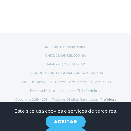
Município de Barra mansa
CNPJ: 28.695.658/0001-84
Telefone: (24) 2106-3400
Email:
OUVIDORIA@BARRAMANSA.RJ.GOV.BR
Rua Luiz Ponce, 263 - Centro, Barra Mansa - RJ, 27310-400
Desenvolvido pela equipe de TI da Prefeitura
Copyright 2019 - 2024 | Todos os Direitos Reservados |
Prefeitura
Municipal de Barra Mansa
Este site usa cookies e serviços de terceiros.
ACEITAR
Instagram
Tiktok
Facebook