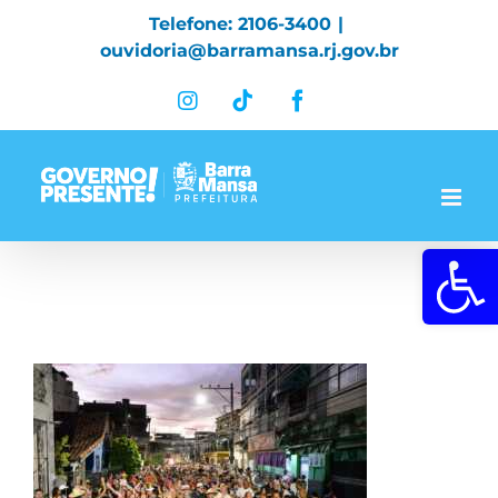
Skip
Telefone: 2106-3400
|
to
ouvidoria@barramansa.rj.gov.br
content
Instagram
Tiktok
Facebook
Abrir a 