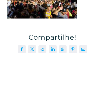
Compartilhe!
Facebook
X
Reddit
LinkedIn
WhatsApp
Pinterest
E-
mail