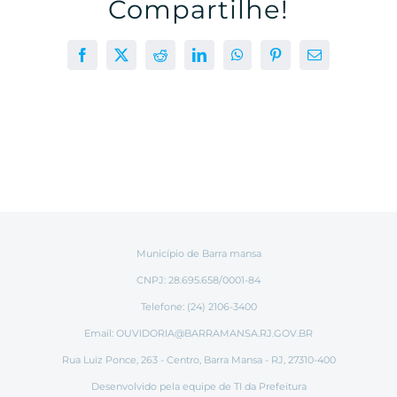
Compartilhe!
Facebook
X
Reddit
LinkedIn
WhatsApp
Pinterest
E-
mail
Município de Barra mansa
CNPJ: 28.695.658/0001-84
Telefone: (24) 2106-3400
Email:
OUVIDORIA@BARRAMANSA.RJ.GOV.BR
Rua Luiz Ponce, 263 - Centro, Barra Mansa - RJ, 27310-400
Desenvolvido pela equipe de TI da Prefeitura