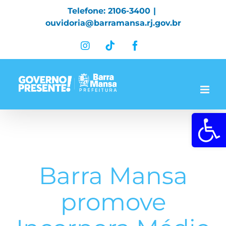
Skip
Telefone: 2106-3400
|
to
ouvidoria@barramansa.rj.gov.br
content
Instagram
Tiktok
Facebook
Abrir a 
Barra Mansa
promove