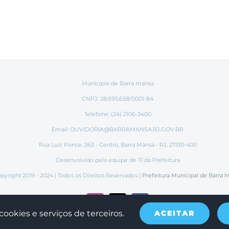
Município de Barra mansa
CNPJ: 28.695.658/0001-84
Telefone: (24) 2106-3400
Email:
OUVIDORIA@BARRAMANSA.RJ.GOV.BR
Rua Luiz Ponce, 263 - Centro, Barra Mansa - RJ, 27310-400
Desenvolvido pela equipe de TI da Prefeitura
pyright 2019 - 2024 | Todos os Direitos Reservados |
Prefeitura Municipal de Barra 
Instagram
Tiktok
Facebook
cookies e serviços de terceiros.
ACEITAR