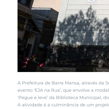
A Prefeitura de Barra Mansa, através da S
evento ‘EJA na Rua’, que envolve a modal
‘Pegue e leve’ da Biblioteca Municipal,
A atividade é a culminância de um proje