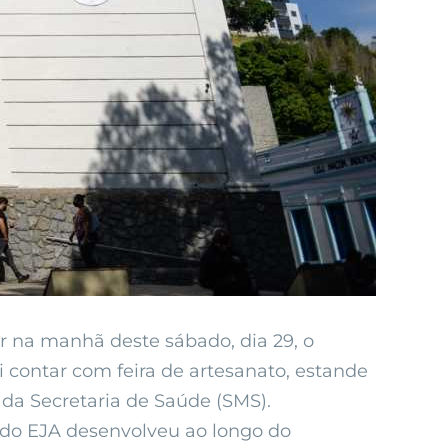
ar na manhã deste sábado, dia 29, o
 contar com feira de artesanato, estande
da Secretaria de Saúde (SMS).
 do EJA desenvolveu ao longo do