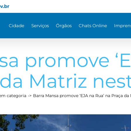
v.br
Cidade
Serviços
Órgãos
Chats Online
Impren
sa promove ‘E
 da Matriz nes
em categoria
Barra Mansa promove ‘EJA na Rua’ na Praça da 