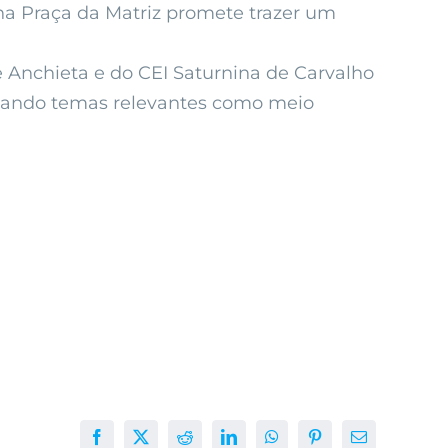
na Praça da Matriz promete trazer um
 Anchieta e do CEI Saturnina de Carvalho
ordando temas relevantes como meio
Facebook
X
Reddit
LinkedIn
WhatsApp
Pinterest
E-