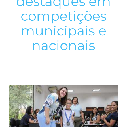
destaques em
competições
municipais e
nacionais
View
Larger
Image