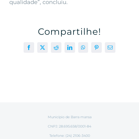
qualidade”, concluiu.
Compartilhe!
Facebook
X
Reddit
LinkedIn
WhatsApp
Pinterest
E-
mail
Município de Barra mansa
CNPJ: 28.695.658/0001-84
Telefone: (24) 2106-3400