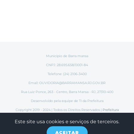
Município de Barra mansa
CNPJ: 28.695.658/0001-84
Telefone: (24) 2106-3400
Email:
OUVIDORIA@BARRAMANSA.RJ.GOV.BR
Rua Luiz Ponce, 263 - Centro, Barra Mansa - RJ, 27310-400
Desenvolvido pela equipe de TI da Prefeitura
Copyright 2019 - 2024 | Todos os Direitos Reservados |
Prefeitura
Municipal de Barra Mansa
Este site usa cookies e serviços de terceiros.
ACEITAR