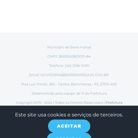
Município de Barra mansa
CNPJ: 28.695.658/0001-84
Telefone: (24) 2106-3400
Email:
OUVIDORIA@BARRAMANSA.RJ.GOV.BR
Rua Luiz Ponce, 263 - Centro, Barra Mansa - RJ, 27310-400
Desenvolvido pela equipe de TI da Prefeitura
Copyright 2019 - 2024 | Todos os Direitos Reservados |
Prefeitura
Municipal de Barra Mansa
Este site usa cookies e serviços de terceiros.
ACEITAR
Instagram
Tiktok
Facebook