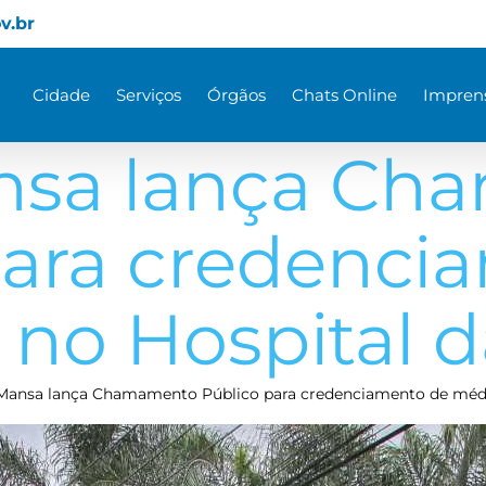
v.br
Cidade
Serviços
Órgãos
Chats Online
Impren
nsa lança C
para credenci
no Hospital 
Mansa lança Chamamento Público para credenciamento de médi