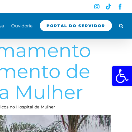
Instagram
Tiktok
Fac
sa
Ouvidoria
PORTAL DO SERVIDOR
hamamento
amento de
Abrir a 
da Mulher
cos no Hospital da Mulher