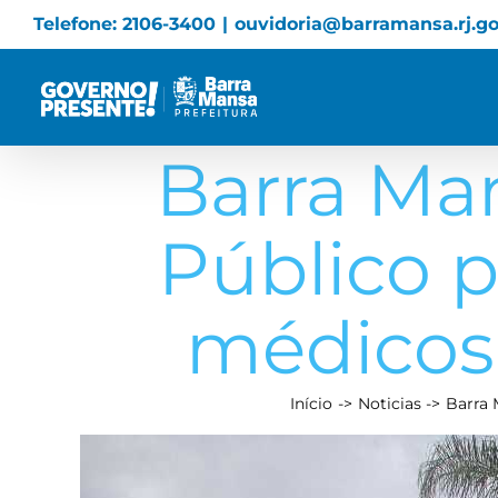
Skip
Telefone: 2106-3400
|
ouvidoria@barramansa.rj.go
to
content
Barra Ma
Público 
médicos 
Início
Noticias
Barra 
View
Larger