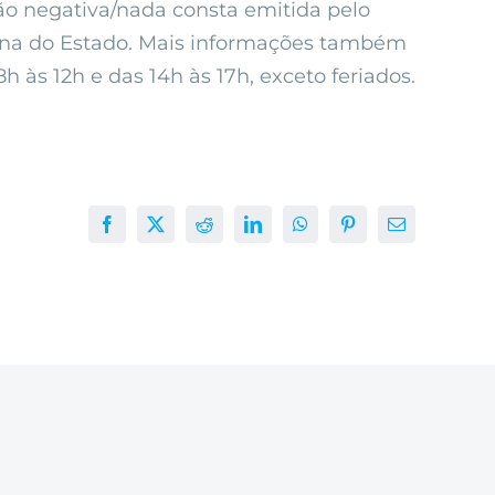
dão negativa/nada consta emitida pelo
cina do Estado. Mais informações também
h às 12h e das 14h às 17h, exceto feriados.
Facebook
X
Reddit
LinkedIn
WhatsApp
Pinterest
E-
mail