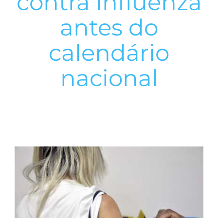
contra influenza
antes do
calendário
nacional
View
Larger
Image