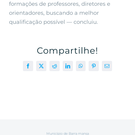
formações de professores, diretores e
orientadores, buscando a melhor
qualificação possível — concluiu.
Compartilhe!
Facebook
X
Reddit
LinkedIn
WhatsApp
Pinterest
E-
mail
Município de Barra mansa