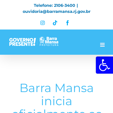
Skip
Telefone: 2106-3400
|
to
ouvidoria@barramansa.rj.gov.br
content
Instagram
Tiktok
Facebook
Abrir a 
Barra Mansa
inicia