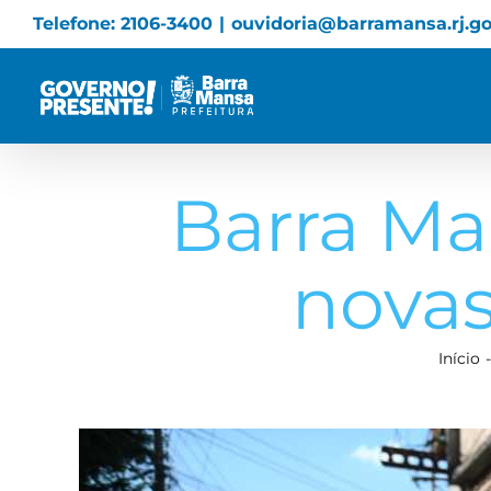
Skip
Telefone: 2106-3400
|
ouvidoria@barramansa.rj.go
to
content
Barra Man
novas
Início
View
Larger