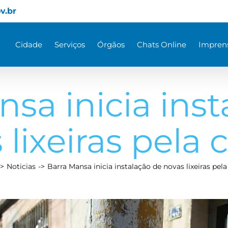
v.br
Cidade
Serviços
Órgãos
Chats Online
Impren
sa inicia ins
 lixeiras pela 
Noticias
Barra Mansa inicia instalação de novas lixeiras pela