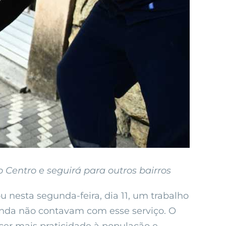
 Centro e seguirá para outros bairros
 nesta segunda-feira, dia 11, um trabalho
ainda não contavam com esse serviço. O