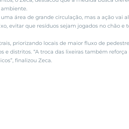
Santos, o Zeca, destacou que a medida busca ofere
o ambiente.
uma área de grande circulação, mas a ação vai al
lixo, evitar que resíduos sejam jogados no chão e
ntrais, priorizando locais de maior fluxo de pedes
os e distritos. “A troca das lixeiras também refo
cos”, finalizou Zeca.