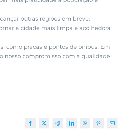
cer mais praticidade à população e
cançar outras regiões em breve.
 tornar a cidade mais limpa e acolhedora
tres, como praças e pontos de ônibus. Em
rça o nosso compromisso com a qualidade
Facebook
X
Reddit
LinkedIn
WhatsApp
Pinterest
E-
mail