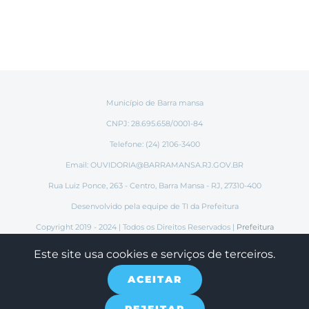
Município de Barra mansa
CNPJ: 28.695.658/0001-84
Telefone: (24) 2106-3400
Email:
OUVIDORIA@BARRAMANSA.RJ.GOV.BR
Rua Luiz Ponce, 263 - Centro, Barra Mansa - RJ, 27310-400
Desenvolvido pela equipe de TI da Prefeitura
Copyright 2019 - 2024 | Todos os Direitos Reservados |
Prefeitura
Municipal de Barra Mansa
Este site usa cookies e serviços de terceiros.
ACEITAR
Instagram
Tiktok
Facebook