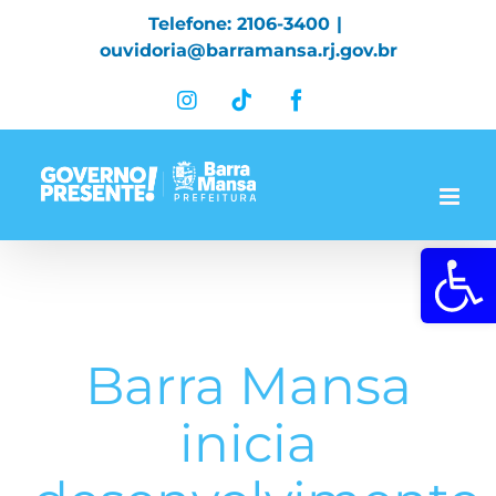
Skip
Telefone: 2106-3400
|
to
ouvidoria@barramansa.rj.gov.br
content
Instagram
Tiktok
Facebook
Abrir a 
Barra Mansa
inicia