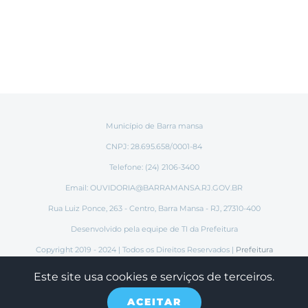
Município de Barra mansa
CNPJ: 28.695.658/0001-84
Telefone: (24) 2106-3400
Email:
OUVIDORIA@BARRAMANSA.RJ.GOV.BR
Rua Luiz Ponce, 263 - Centro, Barra Mansa - RJ, 27310-400
Desenvolvido pela equipe de TI da Prefeitura
Copyright 2019 - 2024 | Todos os Direitos Reservados |
Prefeitura
Municipal de Barra Mansa
Este site usa cookies e serviços de terceiros.
ACEITAR