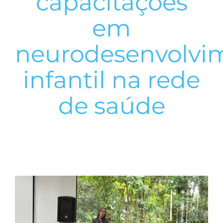
capacitações
em
neurodesenvolvi
infantil na rede
de saúde
View
Larger
Image