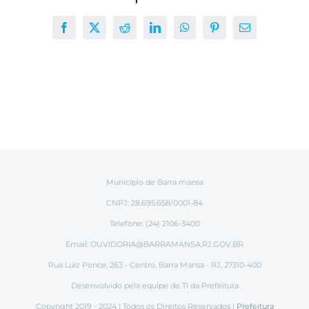
Facebook
X
Reddit
LinkedIn
WhatsApp
Pinterest
E-
mail
Município de Barra mansa
CNPJ: 28.695.658/0001-84
Telefone: (24) 2106-3400
Email:
OUVIDORIA@BARRAMANSA.RJ.GOV.BR
Rua Luiz Ponce, 263 - Centro, Barra Mansa - RJ, 27310-400
Desenvolvido pela equipe de TI da Prefeitura
Copyright 2019 - 2024 | Todos os Direitos Reservados |
Prefeitura