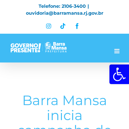
Skip
Telefone: 2106-3400
|
to
ouvidoria@barramansa.rj.gov.br
content
Instagram
Tiktok
Facebook
Abrir a 
Barra Mansa
inicia