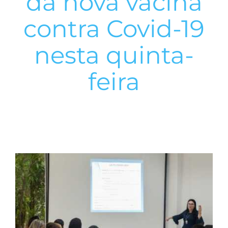
da nova vacina
contra Covid-19
nesta quinta-
feira
View
Larger
Image