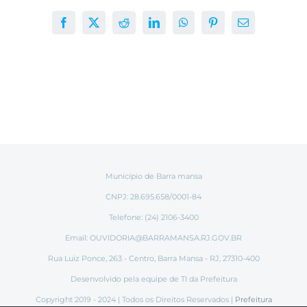
Facebook
X
Reddit
LinkedIn
WhatsApp
Pinterest
E-
mail
Município de Barra mansa
CNPJ: 28.695.658/0001-84
Telefone: (24) 2106-3400
Email:
OUVIDORIA@BARRAMANSA.RJ.GOV.BR
Rua Luiz Ponce, 263 - Centro, Barra Mansa - RJ, 27310-400
Desenvolvido pela equipe de TI da Prefeitura
Copyright 2019 - 2024 | Todos os Direitos Reservados |
Prefeitura