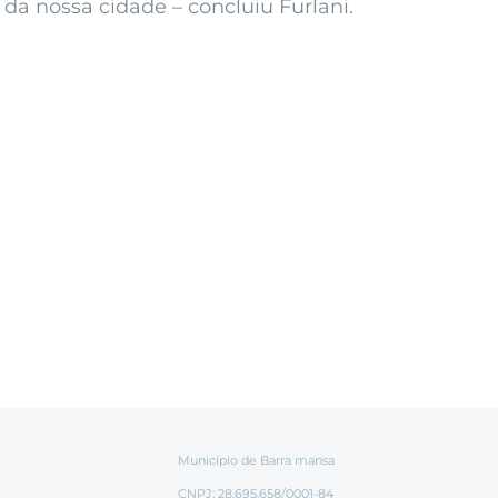
 da nossa cidade – concluiu Furlani.
Município de Barra mansa
CNPJ: 28.695.658/0001-84