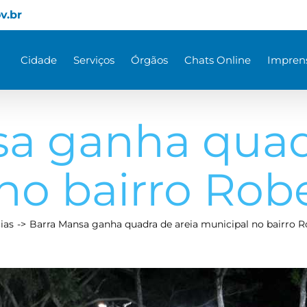
v.br
Cidade
Serviços
Órgãos
Chats Online
Impren
a ganha quad
o bairro Robe
ias
Barra Mansa ganha quadra de areia municipal no bairro Ro