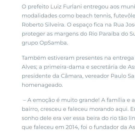
O prefeito Luiz Furlani entregou aos muní
modalidades como beach tennis, futevôlei
Roberto Silveira. O espaço fica na Rua J
proteger as margens do Rio Paraíba do S
grupo OpSamba.
Também estiveram presentes na entrega d
Alves; a primeira-dama e secretária de As
presidente da Câmara, vereador Paulo San
homenageado.
– A emoção é muito grande! A família e a
bairro, cresceu e faleceu morando aqui. En
sonho dele era ver essa beira do rio tão l
que faleceu em 2014, foi o fundador da A