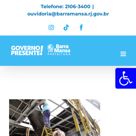
Skip
Telefone: 2106-3400
|
to
ouvidoria@barramansa.rj.gov.br
content
Instagram
Tiktok
Facebook
Abrir a 