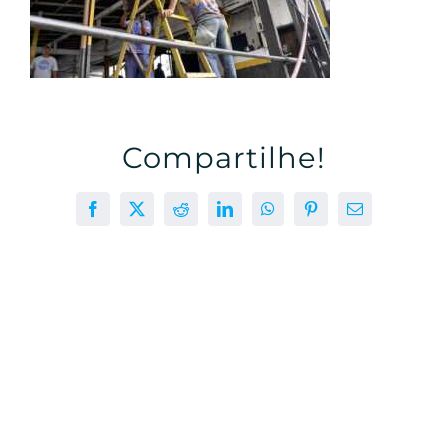
Compartilhe!
Facebook
X
Reddit
LinkedIn
WhatsApp
Pinterest
E-
mail