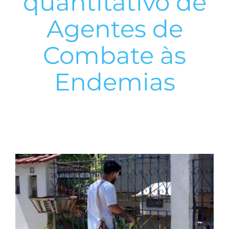
quantitativo de
Agentes de
Combate às
Endemias
View
Larger
Image