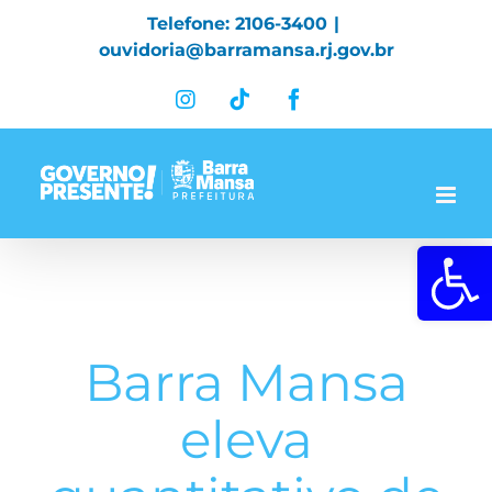
Skip
Telefone: 2106-3400
|
to
ouvidoria@barramansa.rj.gov.br
content
Instagram
Tiktok
Facebook
Abrir a 
Barra Mansa
eleva