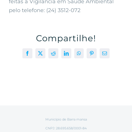
feitas à Vigilância em Saúde Ambiental
pelo telefone: (24) 3512-072
Compartilhe!
Facebook
X
Reddit
LinkedIn
WhatsApp
Pinterest
E-
mail
Município de Barra mansa
CNPJ: 28.695.658/0001-84