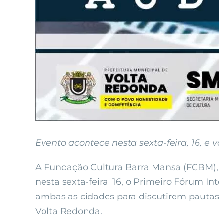
Evento acontece nesta sexta-feira, 16, e 
A Fundação Cultura Barra Mansa (FCBM), a
nesta sexta-feira, 16, o Primeiro Fórum In
ambas as cidades para discutirem pautas i
Volta Redonda.