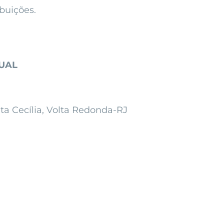
ibuições.
UAL
nta Cecília, Volta Redonda-RJ