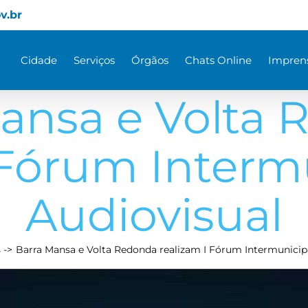
v.br
Cidade
Serviços
Órgãos
Chats Online
Impren
ansa e Volta
 Fórum Interm
Audiovisual
s
Barra Mansa e Volta Redonda realizam I Fórum Intermunicip