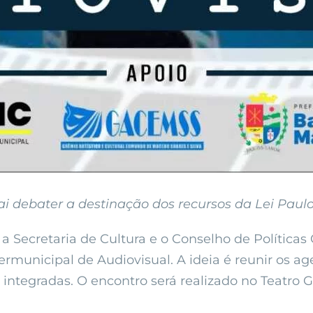
vai debater a destinação dos recursos da Lei Paul
 Secretaria de Cultura e o Conselho de Políticas
termunicipal de Audiovisual. A ideia é reunir os a
ntegradas. O encontro será realizado no Teatro Ga