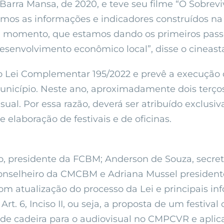
 Barra Mansa, de 2020, e teve seu filme “O Sobrevi
mos as informações e indicadores construídos na 
ual momento, que estamos dando os primeiros pas
senvolvimento econômico local”, disse o cineast
 Lei Complementar 195/2022 e prevê a execução de
icípio. Neste ano, aproximadamente dois terços 
sual. Por essa razão, deverá ser atribuído exclus
 elaboração de festivais e de oficinas.
o, presidente da FCBM; Anderson de Souza, secr
conselheiro da CMCBM e Adriana Mussel presiden
om atualização do processo da Lei e principais in
t. 6, Inciso II, ou seja, a proposta de um festival c
de cadeira para o audiovisual no CMPCVR e aplicaçã