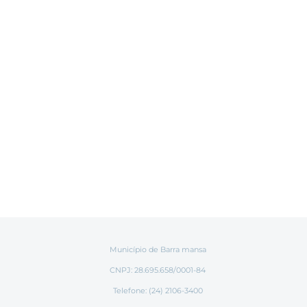
Município de Barra mansa
CNPJ: 28.695.658/0001-84
Telefone: (24) 2106-3400