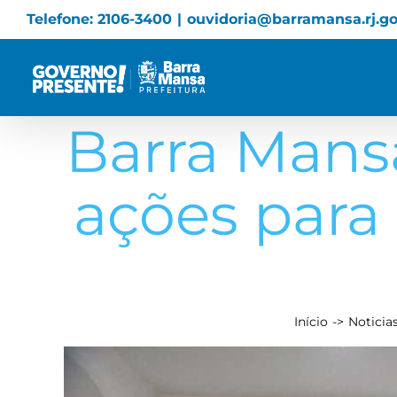
Skip
Telefone: 2106-3400
|
ouvidoria@barramansa.rj.go
to
content
Barra Mans
ações para
Início
Noticia
View
Larger