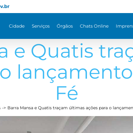
v.br
Cidade
Serviços
Órgãos
Chats Online
Impren
a e Quatis tra
 o lançamento
Fé
s
Barra Mansa e Quatis traçam últimas ações para o lançamen