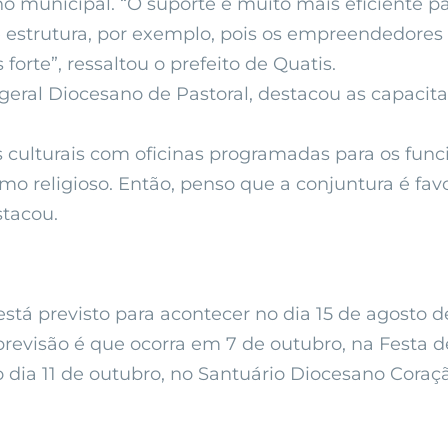
erno municipal. “O suporte é muito mais eficiente
a e estrutura, por exemplo, pois os empreendedo
rte”, ressaltou o prefeito de Quatis.
geral Diocesano de Pastoral, destacou as capaci
culturais com oficinas programadas para os funcion
smo religioso. Então, penso que a conjuntura é fav
stacou.
stá previsto para acontecer no dia 15 de agosto 
revisão é que ocorra em 7 de outubro, na Festa d
 dia 11 de outubro, no Santuário Diocesano Coração