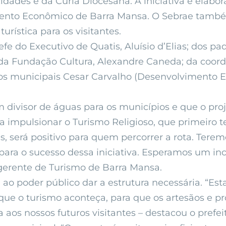
 cidades e da Cúria Diocesana. A iniciativa é elab
ento Econômico de Barra Mansa. O Sebrae também
urística para os visitantes.
e do Executivo de Quatis, Aluísio d’Elias; dos pa
 da Fundação Cultura, Alexandre Caneda; da coor
rios municipais Cesar Carvalho (Desenvolvimento 
 divisor de águas para os municípios e que o proj
 impulsionar o Turismo Religioso, que primeiro t
les, será positivo para quem percorrer a rota. Te
s para o sucesso dessa iniciativa. Esperamos um
a gerente de Turismo de Barra Mansa.
ao poder público dar a estrutura necessária. “Esta
que o turismo aconteça, para que os artesãos e p
os nossos futuros visitantes – destacou o prefeit