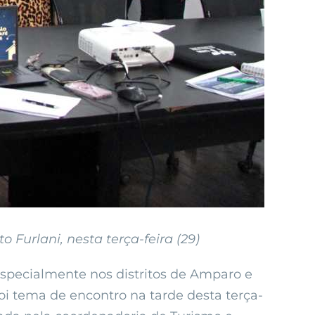
o Furlani, nesta terça-feira (29)
 especialmente nos distritos de Amparo e
oi tema de encontro na tarde desta terça-